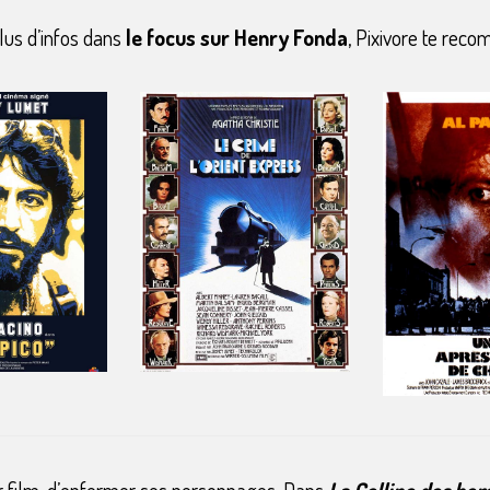
lus d’infos dans
le focus sur Henry Fonda
, Pixivore te rec
r film, d’enfermer ses personnages. Dans
La Colline des h