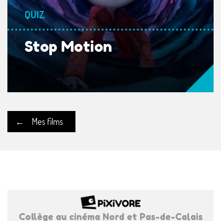
QUIZ
Stop Motion
←
Mes films
Collège au cinéma Nord et Pas-de-Calais