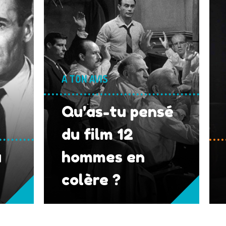
A TON AVIS
Qu'as-tu pensé
du film 12
a
hommes en
colère ?