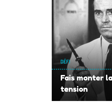
DÉFI
Fais monter l
tension