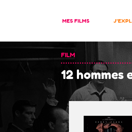
Skip
to
MES FILMS
J’EXP
content
FILM
12 hommes e