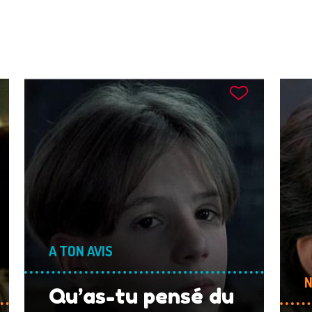
A TON AVIS
N
Qu’as-tu pensé du