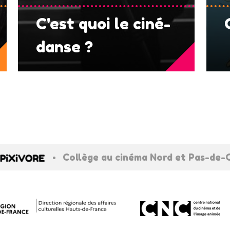
C'est quoi le ciné-
danse ?
•
Collège au cinéma Nord et Pas-de-C