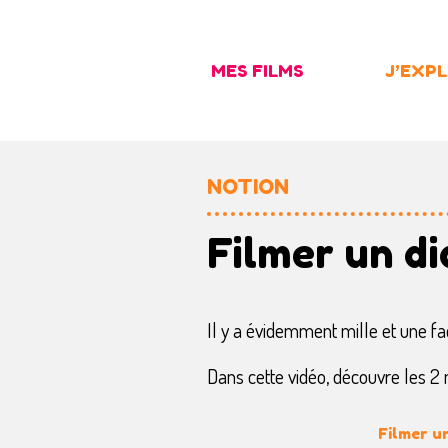
Skip
to
MES FILMS
J’EXP
content
NOTION
Filmer un d
Il y a évidemment mille et une fa
Dans cette vidéo, découvre les 2
Filmer u