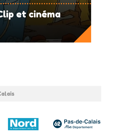
Clip et cinéma
alais