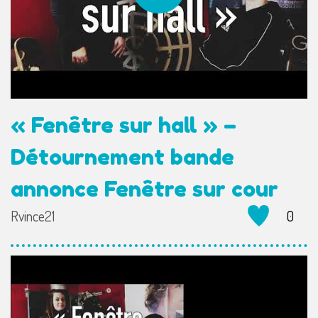
« Fenêtre sur hall » –
Détournement bande
annonce Fenêtre sur cour
Rvince21
0