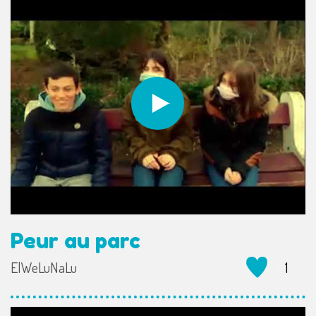
Peur au parc
ElWeLuNaLu
1