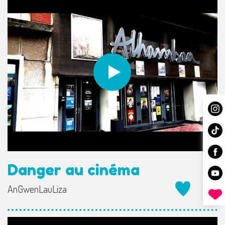
Danger au cinéma
AnGwenLauLiza
2