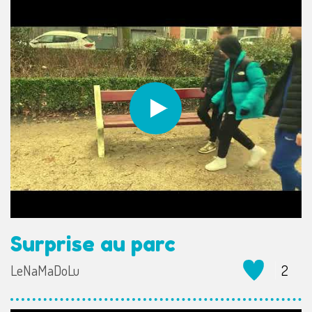
Surprise au parc
LeNaMaDoLu
2