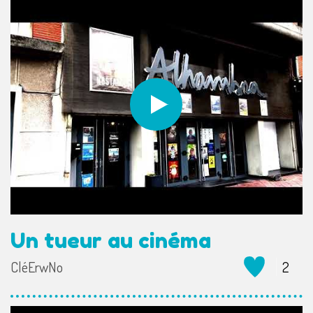
Un tueur au cinéma
CléErwNo
2