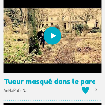
Tueur masqué dans le parc
AnNaPaCeNa
2