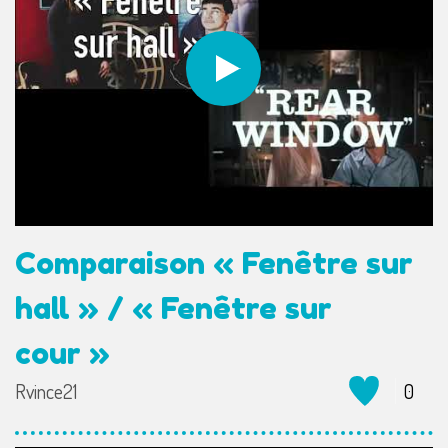
Comparaison « Fenêtre sur
hall » / « Fenêtre sur
cour »
Rvince21
0