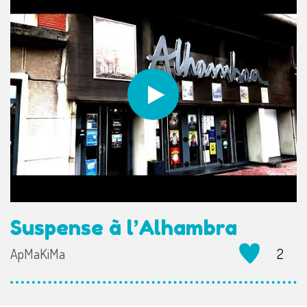
Suspense à l’Alhambra
ApMaKiMa
2