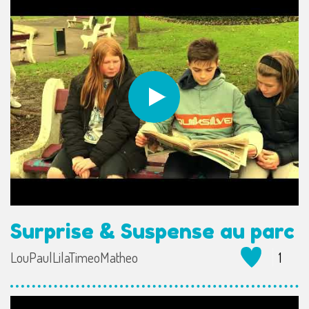
Surprise & Suspense au parc
LouPaulLilaTimeoMatheo
1