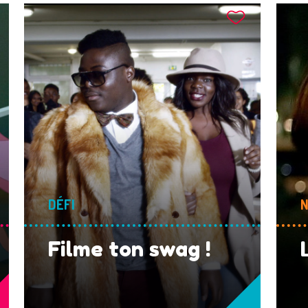
DÉFI
N
Filme ton swag !