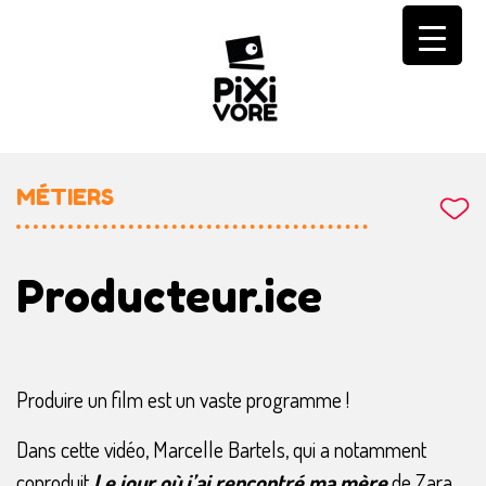
Skip
to
content
MÉTIERS
Producteur.ice
Produire un film est un vaste programme !
Dans cette vidéo, Marcelle Bartels, qui a notamment
coproduit
Le jour où j’ai rencontré ma mère
de Zara