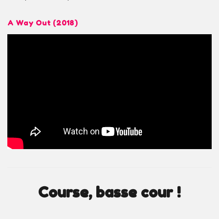
A Way Out (2018)
Course, basse cour !