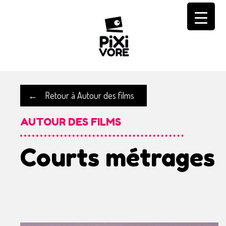
Skip
to
content
←
Retour à Autour des films
AUTOUR DES FILMS
Courts métrages