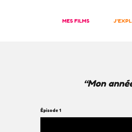
Skip
to
MES FILMS
J’EXP
content
“Mon année
Épisode 1