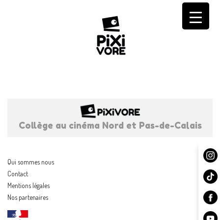
Skip
to
content
Collège au cinéma Nord et Pas-de-Calais
Qui sommes nous
Contact
Mentions légales
Nos partenaires