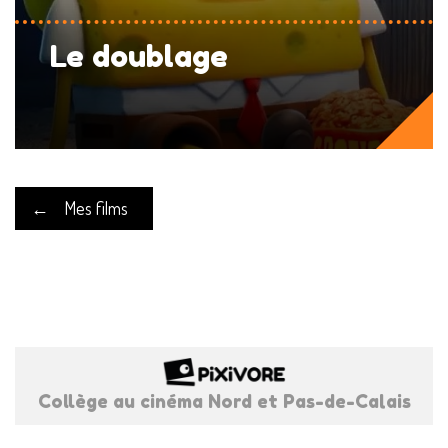
Le doublage
←
Mes films
Collège au cinéma Nord et Pas-de-Calais