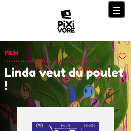
Skip
to
content
FILM
Linda veut du poulet
!