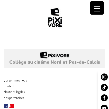
Skip
to
content
Collège au cinéma Nord et Pas-de-Calais
Qui sommes nous
Contact
Mentions légales
Nos partenaires